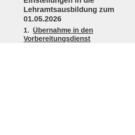
Einstellungen in die
Lehramtsausbildung zum
01.05.2026
1.
Übernahme in den
Vorbereitungsdienst
Die Zulassung zum Vorbereitungsdienst
zum 01.05.2026 erfolgte auf Grundlage der
Lehramtsanwärter-Zulassungsverordnung.
Für den aktuellen Einstellungstermin im
Mai waren keine Fachhöchstzahlen
vorgesehen.
Die Bewerberzahl ist im Vergleich zum