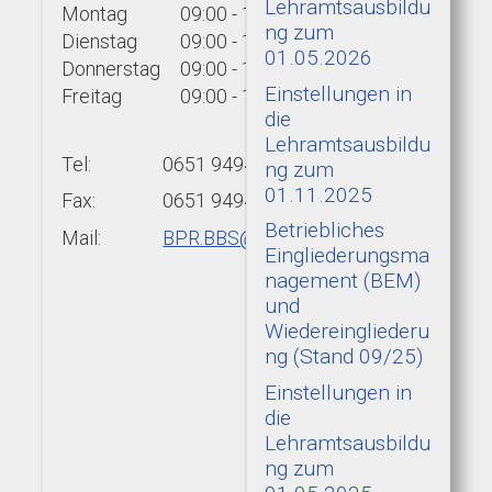
Lehramtsausbildu
Montag
09:00 - 15:00 Uhr
ng zum
Dienstag
09:00 - 15:00 Uhr
01.05.2026
Donnerstag
09:00 - 15:00 Uhr
Einstellungen in
Freitag
09:00 - 13:00 Uhr
die
Lehramtsausbildu
Tel:
0651 9494-439
ng zum
01.11.2025
Fax:
0651 9494-422
Betriebliches
Mail:
BPR.BBS@add.rlp.de
Eingliederungsma
nagement (BEM)
und
Wiedereingliederu
ng (Stand 09/25)
Einstellungen in
die
Lehramtsausbildu
ng zum