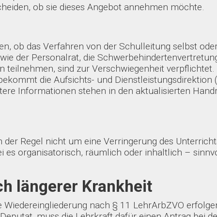
cheiden, ob sie dieses Angebot annehmen möchte.
n, ob das Verfahren von der Schulleitung selbst oder v
wie der Personalrat, die Schwerbehindertenvertretung
n teilnehmen, sind zur Verschwiegenheit verpflichtet
m bekommt die Aufsichts- und Dienstleistungsdirektio
eitere Informationen stehen in den aktualisierten H
der Regel nicht um eine Verringerung des Unterricht
es organisatorisch, räumlich oder inhaltlich – sinnvo
h längerer Krankheit
 Wiedereingliederung nach § 11 LehrArbZVO erfolgen
eputat, muss die Lehrkraft dafür einen Antrag bei de