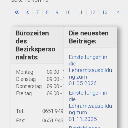
7
8
9
10
11
12
13
14
Bürozeiten
Die neuesten
des
Beiträge:
Bezirksperso
nalrats:
Einstellungen in
die
Lehramtsausbildu
Montag
09:00 - 15:00 Uhr
ng zum
Dienstag
09:00 - 15:00 Uhr
01.05.2026
Donnerstag
09:00 - 15:00 Uhr
Einstellungen in
Freitag
09:00 - 13:00 Uhr
die
Lehramtsausbildu
Tel:
0651 9494-439
ng zum
01.11.2025
Fax:
0651 9494-422