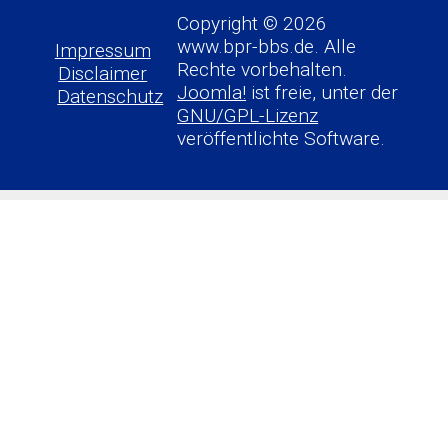
Copyright © 2026
www.bpr-bbs.de. Alle
Impressum
Rechte vorbehalten.
Disclaimer
Joomla!
ist freie, unter der
Datenschutz
GNU/GPL-Lizenz
veröffentlichte Software.