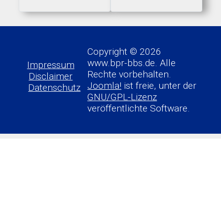
Copyright © 2026
www.bpr-bbs.de. Alle
Impressum
Rechte vorbehalten.
Disclaimer
Joomla!
ist freie, unter der
Datenschutz
GNU/GPL-Lizenz
veröffentlichte Software.