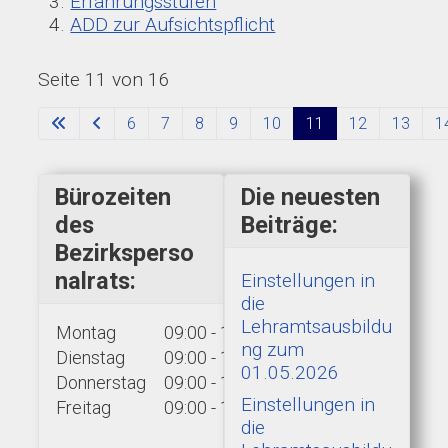
Erfahrungsstufen
ADD zur Aufsichtspflicht
Seite 11 von 16
6
7
8
9
10
11
12
13
1
Bürozeiten
Die neuesten
des
Beiträge:
Bezirksperso
nalrats:
Einstellungen in
die
Lehramtsausbildu
Montag
09:00 - 15:00 Uhr
ng zum
Dienstag
09:00 - 15:00 Uhr
01.05.2026
Donnerstag
09:00 - 15:00 Uhr
Einstellungen in
Freitag
09:00 - 13:00 Uhr
die