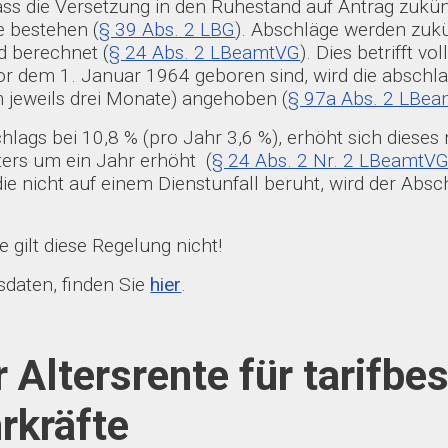
ass die Versetzung in den Ruhestand auf Antrag zukün
e bestehen (
§ 39 Abs. 2 LBG
). Abschläge werden zukü
d berechnet (
§ 24 Abs. 2 LBeamtVG
). Dies betrifft 
or dem 1. Januar 1964 geboren sind, wird die abschla
 jeweils drei Monate) angehoben (
§ 97a Abs. 2 LBe
ags bei 10,8 % (pro Jahr 3,6 %), erhöht sich dieses 
ers um ein Jahr erhöht (
§ 24 Abs. 2 Nr. 2 LBeamtV
e nicht auf einem Dienstunfall beruht, wird der Absch
gilt diese Regelung nicht!
sdaten, finden Sie
hier
.
 Altersrente für tarifbe
rkräfte